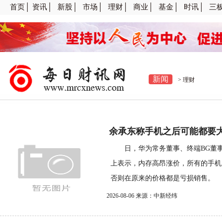
首页│
资讯│
新股│
市场│
理财│
商业│
基金│
时讯│
三
新闻
>
理财
余承东称手机之后可能都要大规
日，华为常务董事、终端BG董事
上表示，内存高昂涨价，所有的手机
否则在原来的价格都是亏损销售。 
2026-08-06 来源：中新经纬