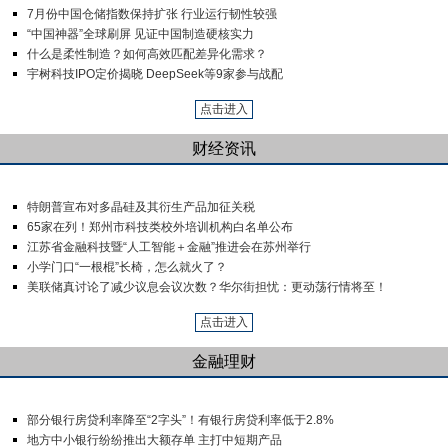
7月份中国仓储指数保持扩张 行业运行韧性较强
“中国神器”全球刷屏 见证中国制造硬核实力
什么是柔性制造？如何高效匹配差异化需求？
宇树科技IPO定价揭晓 DeepSeek等9家参与战配
点击进入
财经资讯
特朗普宣布对多晶硅及其衍生产品加征关税
65家在列！郑州市科技类校外培训机构白名单公布
江苏省金融科技暨“人工智能＋金融”推进会在苏州举行
小学门口“一根棍”长椅，怎么就火了？
美联储真讨论了减少议息会议次数？华尔街担忧：更动荡行情将至！
点击进入
金融理财
部分银行房贷利率降至“2字头”！有银行房贷利率低于2.8%
地方中小银行纷纷推出大额存单 主打中短期产品