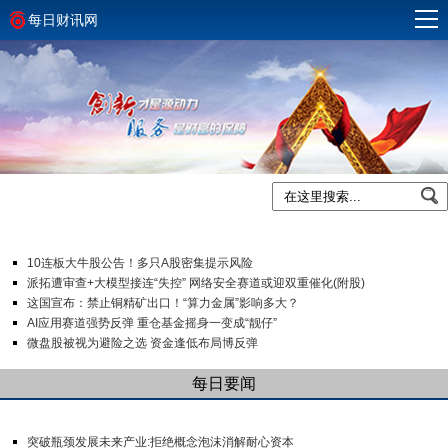
每日财讯网
10连板大牛股公告！多只A股密集提示风险
派拓遭审查+大模型接连“失控” 网络安全赛道或迎双重催化(附股)
这国宣布：禁止铜精矿出口！“算力金属”影响多大？
AI应用赛道强势反弹 重仓基金摇身一变成“靓仔”
微盘股被视为避险之选 资金逢低布局博反弹
每日要闻
突破瓶颈发展未来产业:拒绝概念泡沫消解耐心资本